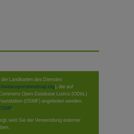
e die Landkarten des Dienstes
s://www.openstreetmap.org
), die auf
 Commons Open Database Lizenz (ODbL)
Foundation (OSMF) angeboten werden.
 OSMF
.
eigt, weil Sie der Verwendung externer
aben.