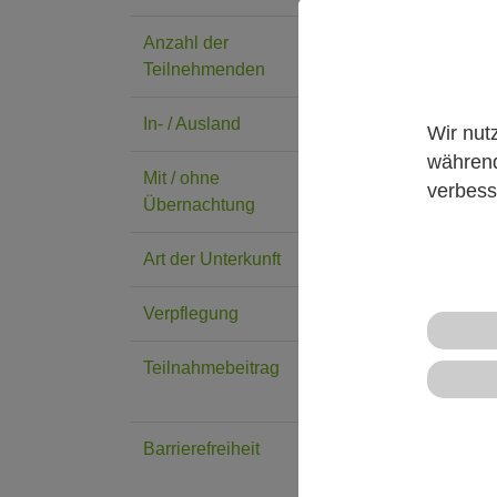
Anzahl der
22
Teilnehmenden
In- / Ausland
Ausland
Wir nut
während
Mit / ohne
mit Übernachtung
verbess
Übernachtung
Art der Unterkunft
Mehrbettzimmer
Verpflegung
Vollverpflegung
Teilnahmebeitrag
€ Frühbucher-Preis:
639€ p.P.
Barrierefreiheit
nein