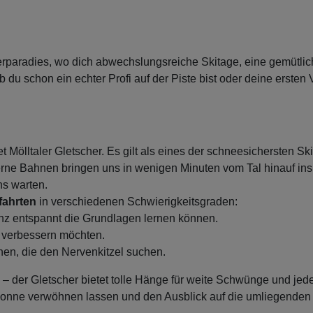
interparadies, wo dich abwechslungsreiche Skitage, eine gemütl
ob du schon ein echter Profi auf der Piste bist oder deine ers
t Mölltaler Gletscher. Es gilt als eines der schneesichersten Ski
rne Bahnen bringen uns in wenigen Minuten vom Tal hinauf in
ns warten.
fahrten
in verschiedenen Schwierigkeitsgraden:
anz entspannt die Grundlagen lernen können.
k verbessern möchten.
en, die den Nervenkitzel suchen.
 – der Gletscher bietet tolle Hänge für weite Schwünge und j
gsonne verwöhnen lassen und den Ausblick auf die umliegenden