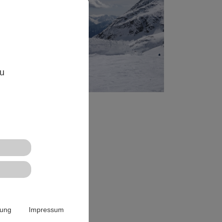
,
zu
rung
Impressum