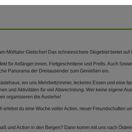
 am Mölltaler Gletscher! Das schneesichere Skigebiet bietet au
ekt für Anfänger:innen, Fortgeschrittene und Profis. Auch Snow
iche Panorama der Dreitausender zum Genießen ein.
Gästehaus, wo uns Mehrbettzimmer, leckeres Essen und eine f
nen und Aktivitäten für viel Abwechslung. Wer keine eigene Au
wir organisieren die Ausleihe!
h erlebst du eine Woche voller Action, neuer Freundschaften u
paß und Action in den Bergen? Dann komm mit uns nach Österr