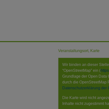
Veranstaltungsort, Karte
Wir binden an dieser Stell
“OpenStreetMap” ein (
http
Grundlage der Open Data
durch die OpenStreetMap 
Datenschutzerklärung der
Die Karte wird nicht angez
Inhalte nicht zugestimmt h